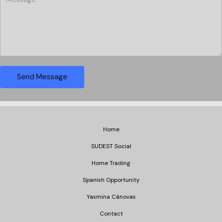
o
l
e
u
A
*
r
d
M
d
e
r
s
e
Send Message
s
s
a
s
g
*
e
*
Home
SUDEST Social
Home Trading
Spanish Opportunity
Yasmina Cánovas
Contact