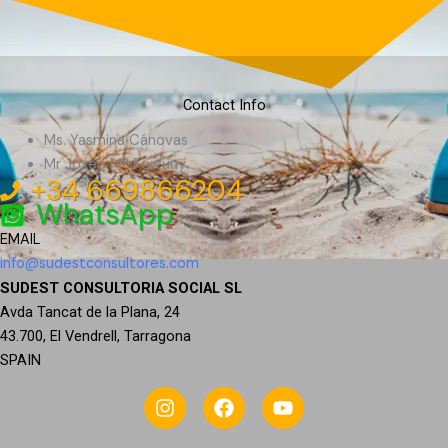
Contact Info
Ms. Yasmina Cánovas
Mr Josep Mª Fortuny
+34 669866204
WhatsApp
EMAIL
info@sudestconsultores.com
SUDEST CONSULTORIA SOCIAL SL
Avda Tancat de la Plana, 24
43.700, El Vendrell, Tarragona
SPAIN
I
F
Y
n
a
o
s
c
u
t
e
t